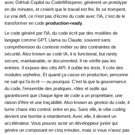
avec GitHub Copilot ou CodeWhisperer, génèrent un prototype
en dix minutes, et croient que le travail est fini. Ils se trompent.
Le vrai défi, ce n’est pas d’écrire du code avec l’IA, c’est de le
transformer en code
production-ready
.
Le
code généré par l’IA
,
du code écrit par des modèles de
langage comme GPT, Llama ou Claude, souvent sans
compréhension du contexte métier ou des contraintes de
sécurité
. Also known as
code IA
, it is functional, but rarely
secure, maintainable, or documented.
Il ne vérifie pas les
entrées. Il expose des clés API. Il oublie les tests. Il crée des
modules orphelins. Et quand ça casse en production, personne
ne sait qui l’a écrit — ou pourquoi. C’est là que la
gouvernance
du code
,
l’ensemble des pratiques, rôles et outils qui
garantissent que chaque ligne de code a un propriétaire, une
raison d’être et une traçabilité
. Also known as
gestion du code
, it
turns chaos into control.
entre en jeu. Sans elle, le vibe coding
devient une bombe à retardement. Avec elle, il devient un
accélérateur. Vous pouvez avoir un développeur junior qui
génère un composant en cinq minutes, mais si vous n’avez pas