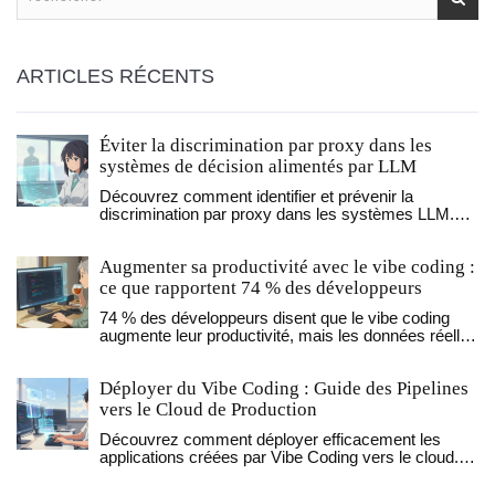
ARTICLES RÉCENTS
Éviter la discrimination par proxy dans les
systèmes de décision alimentés par LLM
Découvrez comment identifier et prévenir la
discrimination par proxy dans les systèmes LLM.
Guide pratique sur les audits formels, les tests
contre-factuels et les stratégies d'équité
Augmenter sa productivité avec le vibe coding :
algorithmique pour 2026.
ce que rapportent 74 % des développeurs
74 % des développeurs disent que le vibe coding
augmente leur productivité, mais les données réelles
montrent un paradoxe : les juniors ralentissent, les
seniors gagnent du temps. Voici ce qui fonctionne
Déployer du Vibe Coding : Guide des Pipelines
vraiment.
vers le Cloud de Production
Découvrez comment déployer efficacement les
applications créées par Vibe Coding vers le cloud.
Comparaison des outils, conseils de sécurité et
meilleures pratiques pour éviter les erreurs