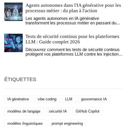
d'adoption en 2026.
Agents autonomes dans l'IA générative pour les
processus métier : du plan à l'action
Les agents autonomes en IA générative
transforment les processus métier en passant du
plan à l'action sans intervention humaine. Découvrez
comment ils fonctionnent, où ils sont utilisés, et
Tests de sécurité continus pour les plateformes
pourquoi ils représentent l'avenir de l'automatisation.
LLM : Guide complet 2026
Découvrez comment les tests de sécurité continus
protègent vos plateformes LLM contre les injections
de prompt et les fuites de données. Guide pratique
2026.
ÉTIQUETTES
IA générative
vibe coding
LLM
gouvernance IA
modèles de langage
sécurité IA
GitHub Copilot
modèles linguistiques
prompt engineering