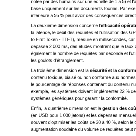
notée par des humains sur une échelle de 1 à 5) et l'
base uniquement sur les documents fournis. Par exem
inférieure à 95 % peut avoir des conséquences directe
La deuxième dimension concerne l'
efficacité opérat
la latence, le débit des requêtes et l'utilisation des G
to First Token - TTFT), mesuré en millisecondes, car c'
dépasse 2 000 ms, des études montrent que le taux 
également le nombre de requêtes par seconde et l'uti
les goulots d'étranglement.
La troisième dimension est la
sécurité et la conform
contenu toxique, biaisé ou non conforme aux normes
le pourcentage de réponses contenant du contenu nuis
exemple, les systèmes doivent implémenter 22 % de c
systèmes génériques pour garantir la conformité.
Enfin, la quatrième dimension est la
gestion des coû
(en USD pour 1 000 jetons) et les dépenses mensuelle
souvent d'optimiser les coûts de 30 à 40 %, selon le 
augmentation soudaine du volume de requêtes peut r