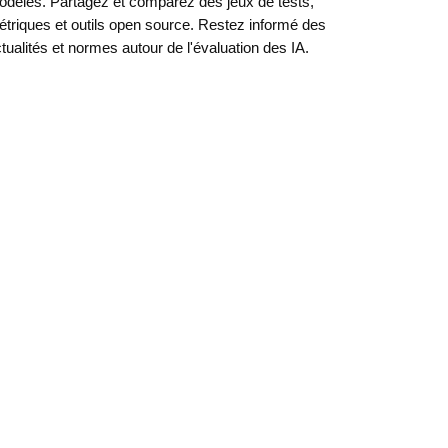
dèles. Partagez et comparez des jeux de tests,
triques et outils open source. Restez informé des
tualités et normes autour de l'évaluation des IA.