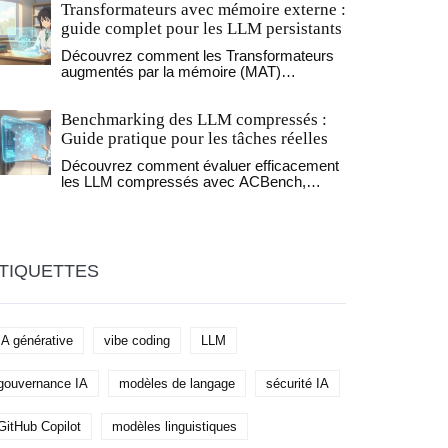
Transformateurs avec mémoire externe :
efficace pour prouver la conformité de vos
systèmes d'intelligence artificielle.
guide complet pour les LLM persistants
Découvrez comment les Transformateurs
augmentés par la mémoire (MAT)
révolutionnent les LLM en ajoutant une
mémoire externe persistante. Analyse des
Benchmarking des LLM compressés :
architectures Titans, LM2 et MemGPT.
Guide pratique pour les tâches réelles
Découvrez comment évaluer efficacement
les LLM compressés avec ACBench,
LLMCBench et GuideLLM. Guide pratique
pour éviter les pièges de la quantification et
garantir des performances réelles en
production.
TIQUETTES
IA générative
vibe coding
LLM
gouvernance IA
modèles de langage
sécurité IA
GitHub Copilot
modèles linguistiques