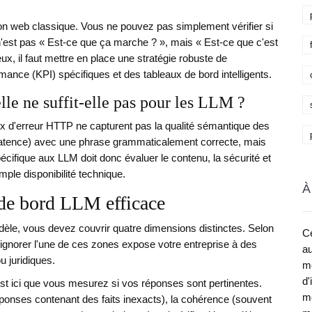
n web classique. Vous ne pouvez pas simplement vérifier si
 n'est pas « Est-ce que ça marche ? », mais « Est-ce que c'est
ux, il faut mettre en place une stratégie robuste de
mance (KPI) spécifiques et des tableaux de bord intelligents.
lle ne suffit-elle pas pour les LLM ?
x d'erreur HTTP ne capturent pas la qualité sémantique des
latence) avec une phrase grammaticalement correcte, mais
pécifique aux LLM doit donc évaluer le contenu, la sécurité et
imple disponibilité technique.
À
u de bord LLM efficace
dèle, vous devez couvrir quatre dimensions distinctes. Selon
Ce
ignorer l'une de ces zones expose votre entreprise à des
au
u juridiques.
me
d'
est ici que vous mesurez si vos réponses sont pertinentes.
mé
 réponses contenant des faits inexacts), la cohérence (souvent