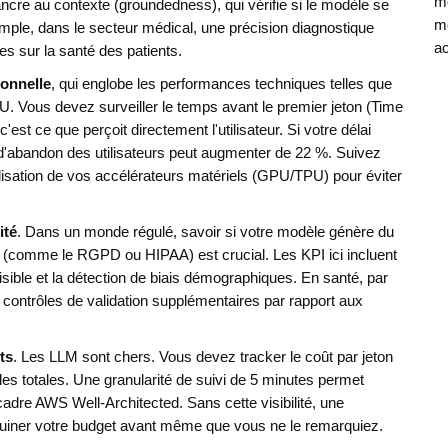
mo
ancre au contexte (groundedness), qui vérifie si le modèle se
mé
ple, dans le secteur médical, une précision diagnostique
ac
s sur la santé des patients.
ionnelle
, qui englobe
les performances techniques telles que
PU
.
Vous devez surveiller le temps avant le premier jeton (Time
est ce que perçoit directement l'utilisateur. Si votre délai
d'abandon des utilisateurs peut augmenter de 22 %. Suivez
lisation de vos accélérateurs matériels (GPU/TPU) pour éviter
ité
. Dans un monde régulé, savoir si votre modèle génère du
 (comme le RGPD ou HIPAA) est crucial. Les KPI ici incluent
ible et la détection de biais démographiques. En santé, par
ontrôles de validation supplémentaires par rapport aux
ts
. Les LLM sont chers. Vous devez tracker le coût par jeton
s totales. Une granularité de suivi de 5 minutes permet
cadre AWS Well-Architected. Sans cette visibilité, une
uiner votre budget avant même que vous ne le remarquiez.