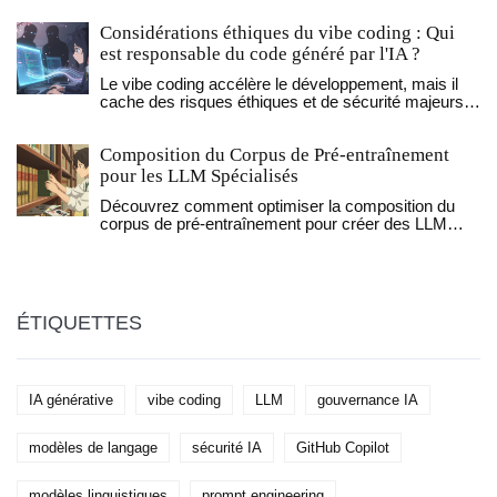
2026.
Considérations éthiques du vibe coding : Qui
est responsable du code généré par l'IA ?
Le vibe coding accélère le développement, mais il
cache des risques éthiques et de sécurité majeurs.
Qui est responsable quand le code généré par l'IA
cause une faille ? La réponse est plus simple qu'on
Composition du Corpus de Pré-entraînement
ne le pense.
pour les LLM Spécialisés
Découvrez comment optimiser la composition du
corpus de pré-entraînement pour créer des LLM
spécialisés, performants et efficaces pour les
entreprises.
ÉTIQUETTES
IA générative
vibe coding
LLM
gouvernance IA
modèles de langage
sécurité IA
GitHub Copilot
modèles linguistiques
prompt engineering