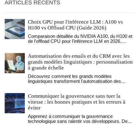
ARTICLES RÉCENTS
Choix GPU pour l'inférence LLM : A100 vs
H100 vs Offload CPU (Guide 2026)
Comparaison détaillée du NVIDIA A100, du H100 et
de l'offload CPU pour l'inférence LLM en 2026.
Analyse des coûts, performances et scénarios
d'utilisation pour choisir la bonne infrastructure.
Automatisation des emails et du CRM avec les
grands modèles linguistiques : personnalisation
à grande échelle
Découvrez comment les grands modèles
linguistiques transforment l'automatisation des
emails et du CRM en permettant une
personnalisation à grande échelle, avec des
Communiquer la gouvernance sans tuer la
résultats concrets : réduction des coûts, gains de
temps et amélioration de la satisfaction client.
vitesse : les bonnes pratiques et les erreurs à
éviter
Apprenez à communiquer la gouvernance
technologique sans ralentir vos développeurs. Des
pratiques concrètes, des outils réels et des chiffres
pour équilibrer sécurité et vitesse dans les équipes
tech.