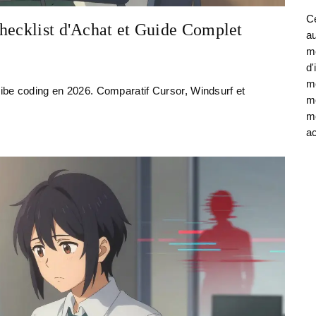
Ce
hecklist d'Achat et Guide Complet
au
me
d'
mé
 vibe coding en 2026. Comparatif Cursor, Windsurf et
mo
mé
ac