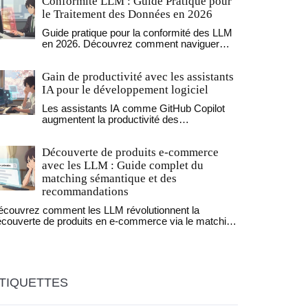
Conformité LLM : Guide Pratique pour
le Traitement des Données en 2026
Guide pratique pour la conformité des LLM
en 2026. Découvrez comment naviguer
entre la Loi IA européenne, le RGPD et les
lois étatiques américaines pour protéger
Gain de productivité avec les assistants
vos données et éviter les amendes.
IA pour le développement logiciel
Les assistants IA comme GitHub Copilot
augmentent la productivité des
développeurs, mais seulement si on les
utilise bien. Découvrez les chiffres réels,
Découverte de produits e-commerce
les pièges à éviter et les meilleures
pratiques pour 2026.
avec les LLM : Guide complet du
matching sémantique et des
recommandations
écouvrez comment les LLM révolutionnent la
couverte de produits en e-commerce via le matching
mantique. Guide pratique sur l'implémentation, les
antages et les défis.
TIQUETTES