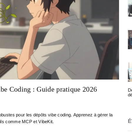
ibe Coding : Guide pratique 2026
D
dé
sé
av
ustes pour les dépôts vibe coding. Apprenez à gérer la
É
outils comme MCP et VibeKit.