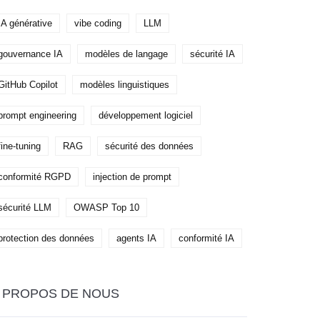
IA générative
vibe coding
LLM
gouvernance IA
modèles de langage
sécurité IA
GitHub Copilot
modèles linguistiques
prompt engineering
développement logiciel
fine-tuning
RAG
sécurité des données
conformité RGPD
injection de prompt
sécurité LLM
OWASP Top 10
protection des données
agents IA
conformité IA
 PROPOS DE NOUS