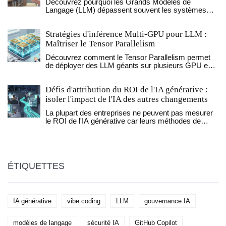
Découvrez pourquoi les Grands Modèles de
Langage (LLM) dépassent souvent les systèmes
NLP traditionnels grâce à l'architecture Transformer
et aux données massives, tout en comprenant leurs
Stratégies d'inférence Multi-GPU pour LLM :
limites face aux modèles spécialisés.
Maîtriser le Tensor Parallelism
Découvrez comment le Tensor Parallelism permet
de déployer des LLM géants sur plusieurs GPU en
optimisant la mémoire et la latence. Guide technique
complet.
Défis d'attribution du ROI de l'IA générative :
isoler l'impact de l'IA des autres changements
La plupart des entreprises ne peuvent pas mesurer
le ROI de l'IA générative car leurs méthodes de
mesure sont obsolètes. Découvrez pourquoi 95 %
échouent et comment les 26 % qui réussissent
isolent l'impact réel de l'IA.
ÉTIQUETTES
IA générative
vibe coding
LLM
gouvernance IA
modèles de langage
sécurité IA
GitHub Copilot